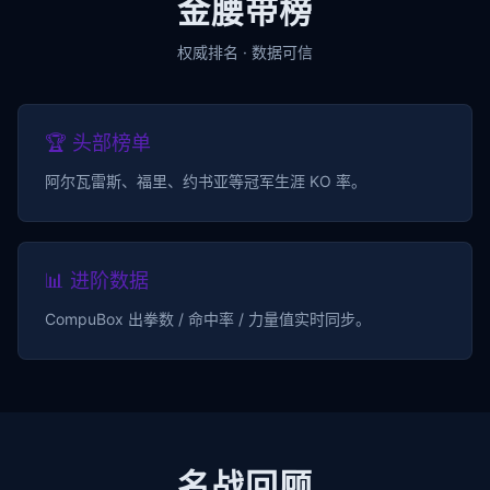
金腰带榜
权威排名 · 数据可信
🏆 头部榜单
阿尔瓦雷斯、福里、约书亚等冠军生涯 KO 率。
📊 进阶数据
CompuBox 出拳数 / 命中率 / 力量值实时同步。
名战回顾