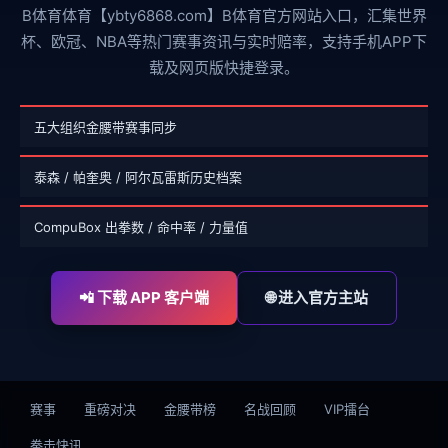
B体育体育【ybty6868.com】B体育官方网站入口，汇集世界
杯、欧冠、NBA等热门赛事资讯与实时赔率，支持手机APP下
载及网页版快捷登录。
五大组织金腰带赛事同步
泰森 / 帕奎奥 / 阿尔瓦雷斯历史档案
CompuBox 出拳数 / 命中率 / 力量值
📲 下载 APP 客户端
🌐 进入官方主站
赛事
重磅对决
金腰带榜
名战回顾
VIP擂台
拳击快讯