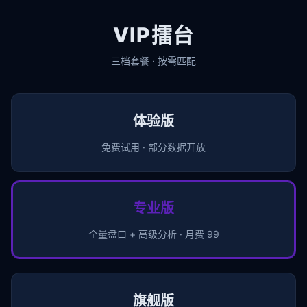
VIP擂台
三档套餐 · 按需匹配
体验版
免费试用 · 部分数据开放
专业版
全量盘口 + 高级分析 · 月费 99
旗舰版