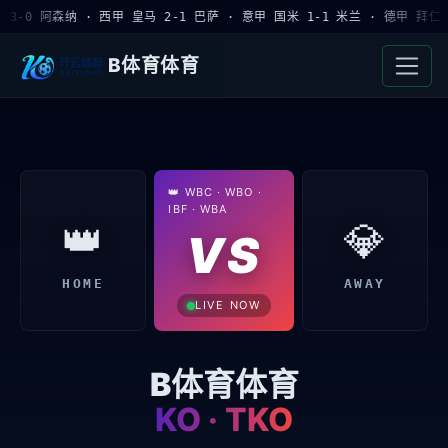
浦 3-0 阿森纳 · 西甲 皇马 2-1 巴萨 · 意甲 国米 1-1 米兰 · 德甲 拜仁 4
B体育体育
👑 WBC · WBO ·
IBF · WBA
👑
💎
VS
HOME
AWAY
LIVE NOW
B体育体育
KO · TKO